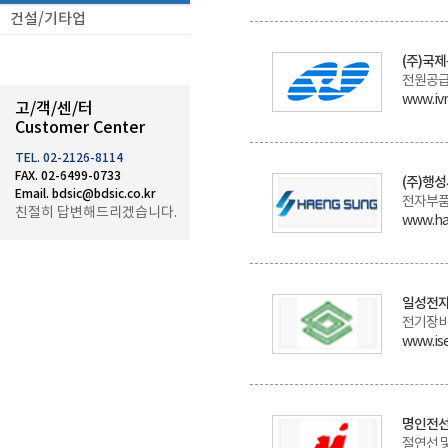
건설/기타업
(주)국
전원공급
www.iv
고/객/센/터
Customer Center
TEL. 02-2126-8114
FAX. 02-6499-0733
(주)행
Email. bdsic@bdsic.co.kr
전자부
친절히 답변해드리겠습니다.
www.ha
일성전자
전기장
www.is
명인전선
절연선 