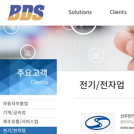
Solutions
Clients
주요고객
Clients
전기/전자업
자동차부품업
기계/금속업
신우전
제조유통/서비스업
전기기기
www.swe
전기/전자업