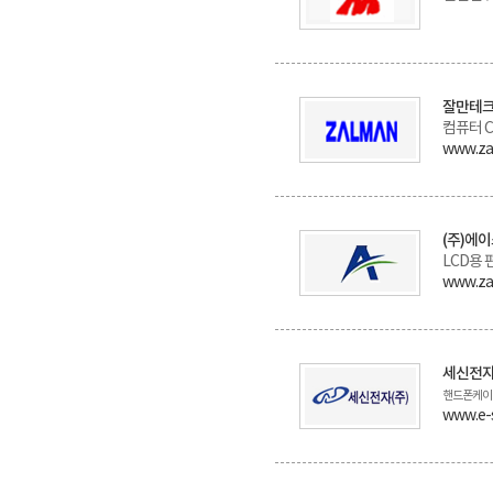
잘만테크
컴퓨터 
www.za
(주)에
LCD용
www.za
세신전자
핸드폰케이
www.e-s